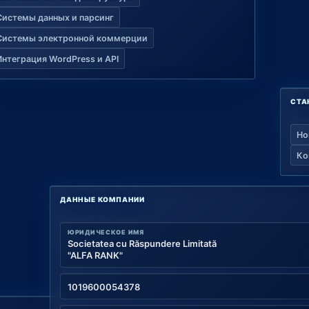
Системы данных и парсинг
Системы электронной коммерции
Интеграция WordPress и API
СТА
Но
Ко
ДАННЫЕ КОМПАНИИ
ЮРИДИЧЕСКОЕ ИМЯ
Societatea cu Răspundere Limitată
"ALFA RANK"
1019600054378