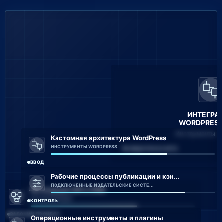
ИНТЕГРА
WORDPRESS 
Инструменты W
Кастомная архитектура WordPress
ИНСТРУМЕНТЫ WORDPRESS
4 МОДУЛЯ НА КАРТЕ
ВВОД
Рабочие процессы публикации и кон...
ПОДКЛЮЧЕННЫЕ ИЗДАТЕЛЬСКИЕ СИСТЕ...
Интеграция API и CRM
API-ИНТЕГРАЦИЯ
КОНТРОЛЬ
РАБОЧИЙ ПРОЦЕСС
Операционные инструменты и плагины