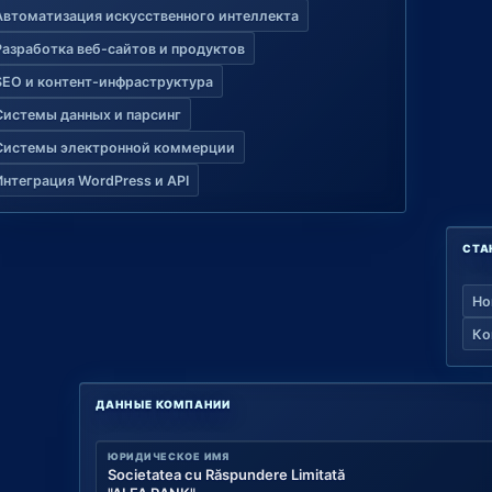
Автоматизация искусственного интеллекта
Разработка веб-сайтов и продуктов
SEO и контент-инфраструктура
Системы данных и парсинг
Системы электронной коммерции
Интеграция WordPress и API
СТА
Но
Ко
ДАННЫЕ КОМПАНИИ
ЮРИДИЧЕСКОЕ ИМЯ
Societatea cu Răspundere Limitată