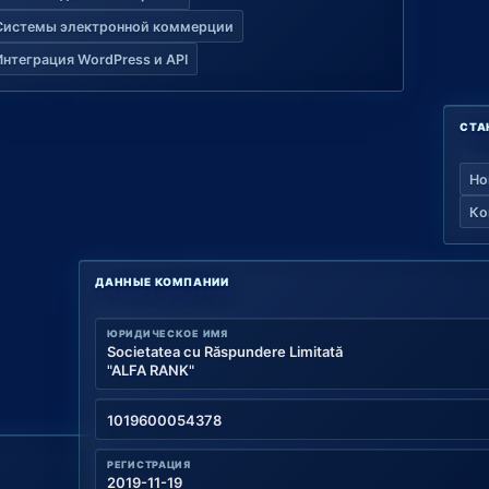
Системы электронной коммерции
Интеграция WordPress и API
СТА
Но
Ко
ДАННЫЕ КОМПАНИИ
ЮРИДИЧЕСКОЕ ИМЯ
Societatea cu Răspundere Limitată
"ALFA RANK"
1019600054378
РЕГИСТРАЦИЯ
2019-11-19