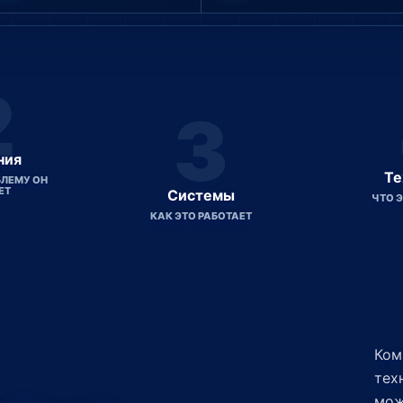
2
3
ния
Те
ЛЕМУ ОН
ЕТ
Системы
ЧТО 
КАК ЭТО РАБОТАЕТ
Ком
тех
мож