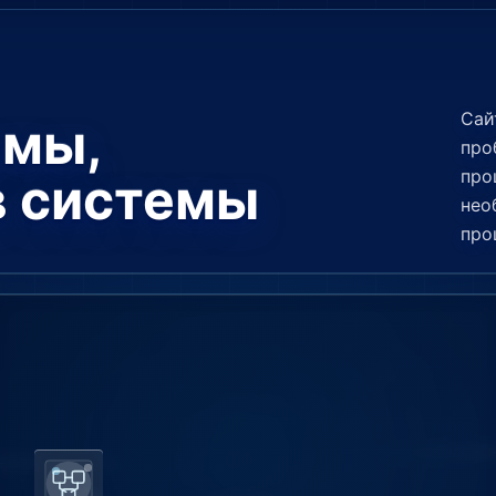
Сай
емы,
про
про
в системы
нео
про