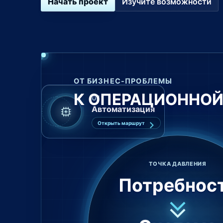
Начать проект
Изучите возможности
ОТ БИЗНЕС-ПРОБЛЕМЫ
К ОПЕРАЦИОННОЙ
01
атформа
 / SEO
Автоматизация
маршрут
маршрут
Открыть маршрут
ТОЧКА ДАВЛЕНИЯ
Потребнос