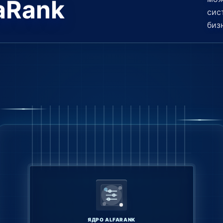
aRank
сис
биз
ЯДРО ALFARANK