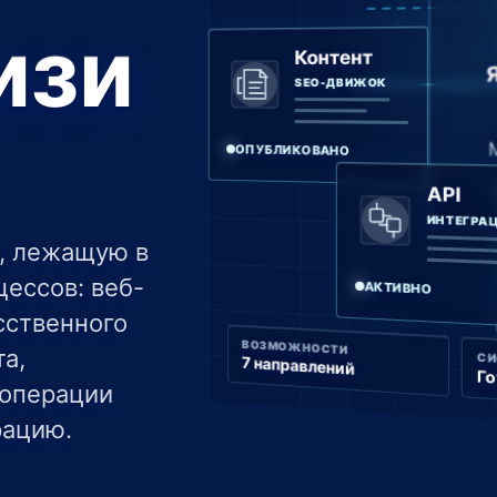
изи
Контент
SEO-ДВИЖОК
ОПУБЛИКОВАНО
API
ИНТЕГРА
у, лежащую в
ессов: веб-
АКТИВНО
сственного
ВОЗМОЖНОСТИ
а,
С
7 направлений
Го
 операции
рацию.