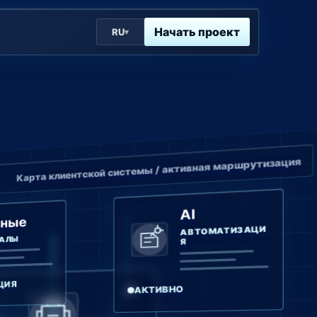
Начать проект
RU
▾
Карта клиентской системы / активная маршрутизация
AI
нные
АВТОМАТИЗАЦИ
АЛЫ
Я
ЦИЯ
АКТИВНО