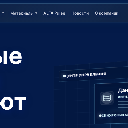
ы
Материалы
ALFA Pulse
Новости
О компании
▾
▾
ые
ы
ЦЕНТР УПРАВЛЕНИЯ
Да
ют
СИГН
СИНХРОНИЗА