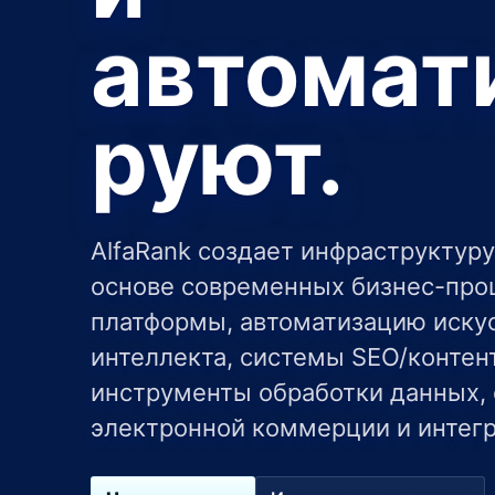
автомат
руют.
AlfaRank создает инфраструктур
основе современных бизнес-проц
платформы, автоматизацию иску
интеллекта, системы SEO/контент
05
инструменты обработки данных,
маршрут
06
e-commerce
электронной коммерции и интег
Интеграции
Открыть маршрут
Открыть маршрут