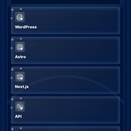
WordPress
Astro
Next.js
API