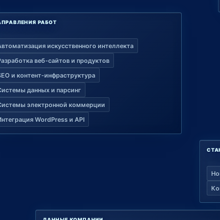
АПРАВЛЕНИЯ РАБОТ
Автоматизация искусственного интеллекта
Разработка веб-сайтов и продуктов
SEO и контент-инфраструктура
Системы данных и парсинг
Системы электронной коммерции
Интеграция WordPress и API
СТА
Но
Ко
ДАННЫЕ КОМПАНИИ