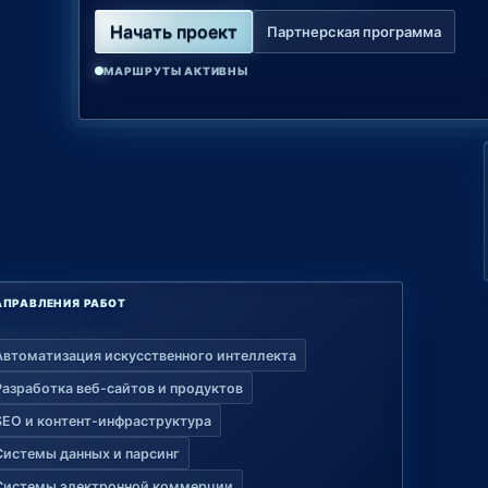
Начать проект
Партнерская программа
МАРШРУТЫ АКТИВНЫ
АПРАВЛЕНИЯ РАБОТ
Автоматизация искусственного интеллекта
Разработка веб-сайтов и продуктов
SEO и контент-инфраструктура
Системы данных и парсинг
Системы электронной коммерции