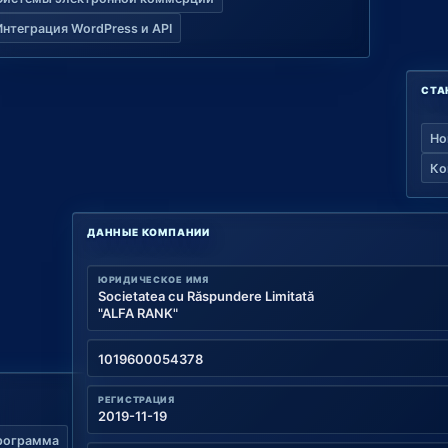
Интеграция WordPress и API
СТА
Но
Ко
ДАННЫЕ КОМПАНИИ
ЮРИДИЧЕСКОЕ ИМЯ
Societatea cu Răspundere Limitată
"ALFA RANK"
1019600054378
РЕГИСТРАЦИЯ
2019-11-19
рограмма