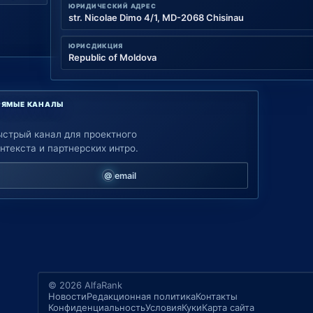
ЮРИДИЧЕСКИЙ АДРЕС
str. Nicolae Dimo 4/1, MD-2068 Chisinau
ЮРИСДИКЦИЯ
Republic of Moldova
РЯМЫЕ КАНАЛЫ
ыстрый канал для проектного
нтекста и партнерских интро.
email
© 2026 AlfaRank
Новости
Редакционная политика
Контакты
Конфиденциальность
Условия
Куки
Карта сайта