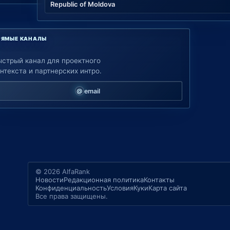
Republic of Moldova
РЯМЫЕ КАНАЛЫ
ыстрый канал для проектного
нтекста и партнерских интро.
email
© 2026 AlfaRank
Новости
Редакционная политика
Контакты
Конфиденциальность
Условия
Куки
Карта сайта
Все права защищены.