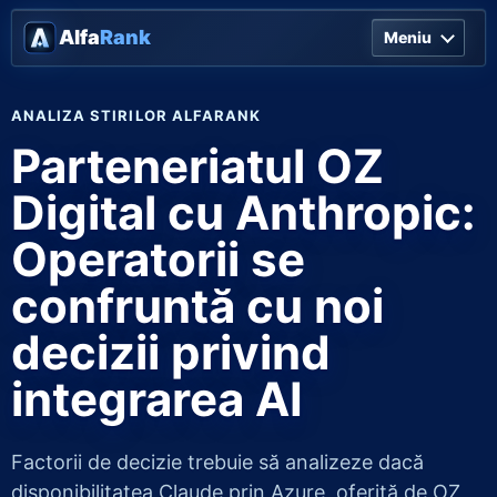
Alfa
Rank
Meniu
ANALIZA STIRILOR ALFARANK
Parteneriatul OZ
Digital cu Anthropic:
Operatorii se
confruntă cu noi
decizii privind
integrarea AI
Factorii de decizie trebuie să analizeze dacă
disponibilitatea Claude prin Azure, oferită de OZ