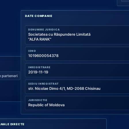
DATE COMPANIE
DENUMIRE JURIDICA
Societatea cu Răspundere Limitată
"ALFA RANK"
IDNO
1019600054378
INREGISTRARE
2019-11-19
 parteneri
SEDIU INREGISTRAT
str. Nicolae Dimo 4/1, MD-2068 Chisinau
JURISDICTIE
Republic of Moldova
NALE DIRECTE