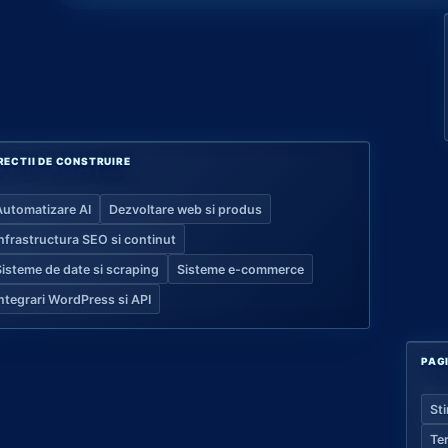
RECTII DE CONSTRUIRE
Automatizare AI
Dezvoltare web si produs
Infrastructura SEO si continut
Sisteme de date si scraping
Sisteme e-commerce
Integrari WordPress si API
PAG
Sti
Te