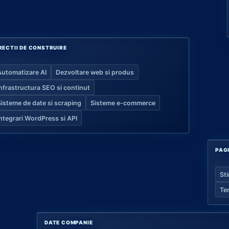
RECTII DE CONSTRUIRE
Automatizare AI
Dezvoltare web si produs
Infrastructura SEO si continut
Sisteme de date si scraping
Sisteme e-commerce
Integrari WordPress si API
PAG
Sti
Te
DATE COMPANIE