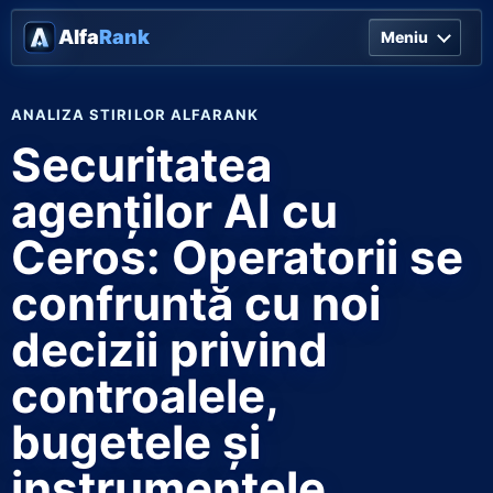
Alfa
Rank
Meniu
ANALIZA STIRILOR ALFARANK
Securitatea
agenților AI cu
Ceros: Operatorii se
confruntă cu noi
decizii privind
controalele,
bugetele și
instrumentele