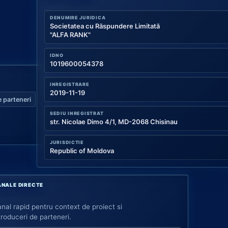
DENUMIRE JURIDICA
Societatea cu Răspundere Limitată
"ALFA RANK"
IDNO
1019600054378
INREGISTRARE
2019-11-19
 parteneri
SEDIU INREGISTRAT
str. Nicolae Dimo 4/1, MD-2068 Chisinau
JURISDICTIE
Republic of Moldova
NALE DIRECTE
nal rapid pentru context de proiect si
troduceri de parteneri.