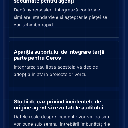
securitate pentru agenți
Dacă hyperscalerii integrează controale
similare, standardele și așteptările pieței se
vor schimba rapid.
Apariția suportului de integrare terță
parte pentru Ceros
Integrarea sau lipsa acesteia va decide
adopția în afara proiectelor verzi.
Studii de caz privind incidentele de
origine agent și rezultatele auditului
Datele reale despre incidente vor valida sau
vor pune sub semnul întrebării îmbunătățirile