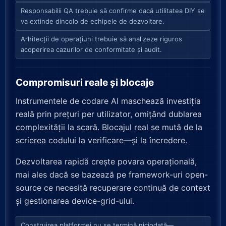
Responsabilii QA trebuie să confirme dacă utilitatea DIY se
va extinde dincolo de echipele de dezvoltare.
Arhitecții de operațiuni trebuie să analizeze riguros
acoperirea cazurilor de conformitate și audit.
Compromisuri reale și blocaje
Instrumentele de codare AI maschează investiția
reală prin prețuri per utilizator, omițând dublarea
complexității la scară. Blocajul real se mută de la
scrierea codului la verificare—și la încredere.
Dezvoltarea rapidă crește povara operațională,
mai ales dacă se bazează pe framework-uri open-
source ce necesită recuperare continuă de context
și gestionarea device-grid-ului.
Construirea platformei nu se termină niciodată—