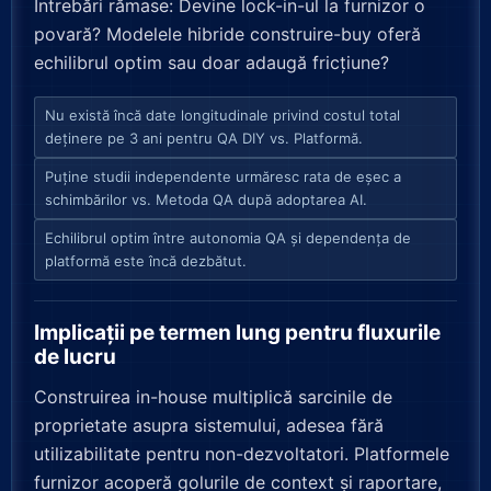
Întrebări rămase: Devine lock-in-ul la furnizor o
povară? Modelele hibride construire-buy oferă
echilibrul optim sau doar adaugă fricțiune?
Nu există încă date longitudinale privind costul total
deținere pe 3 ani pentru QA DIY vs. Platformă.
Puține studii independente urmăresc rata de eșec a
schimbărilor vs. Metoda QA după adoptarea AI.
Echilibrul optim între autonomia QA și dependența de
platformă este încă dezbătut.
Implicații pe termen lung pentru fluxurile
de lucru
Construirea in-house multiplică sarcinile de
proprietate asupra sistemului, adesea fără
utilizabilitate pentru non-dezvoltatori. Platformele
furnizor acoperă golurile de context și raportare,