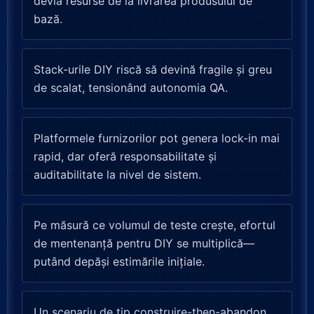
devia resurse de la livrarea produsului de
bază.
Stack-urile DIY riscă să devină fragile și greu
de scalat, tensionând autonomia QA.
Platformele furnizorilor pot genera lock-in mai
rapid, dar oferă responsabilitate și
auditabilitate la nivel de sistem.
Pe măsură ce volumul de teste crește, efortul
de mentenanță pentru DIY se multiplică—
putând depăși estimările inițiale.
Un scenariu de tip construire-then-abandon