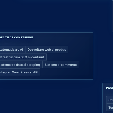
RECTII DE CONSTRUIRE
Automatizare AI
Dezvoltare web si produs
Infrastructura SEO si continut
Sisteme de date si scraping
Sisteme e-commerce
Integrari WordPress si API
PAG
Sti
Te