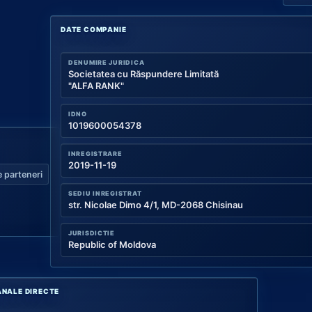
DATE COMPANIE
DENUMIRE JURIDICA
Societatea cu Răspundere Limitată
"ALFA RANK"
IDNO
1019600054378
INREGISTRARE
2019-11-19
 parteneri
SEDIU INREGISTRAT
str. Nicolae Dimo 4/1, MD-2068 Chisinau
JURISDICTIE
Republic of Moldova
NALE DIRECTE