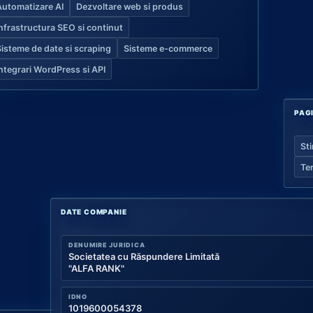
Automatizare AI
Dezvoltare web si produs
Infrastructura SEO si continut
Sisteme de date si scraping
Sisteme e-commerce
Integrari WordPress si API
PAG
Sti
Te
DATE COMPANIE
DENUMIRE JURIDICA
Societatea cu Răspundere Limitată
"ALFA RANK"
IDNO
1019600054378