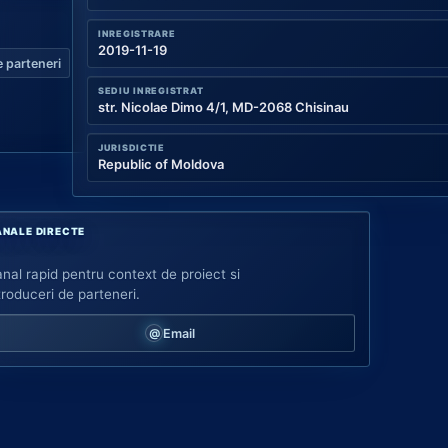
INREGISTRARE
2019-11-19
 parteneri
SEDIU INREGISTRAT
str. Nicolae Dimo 4/1, MD-2068 Chisinau
JURISDICTIE
Republic of Moldova
NALE DIRECTE
nal rapid pentru context de proiect si
troduceri de parteneri.
Email