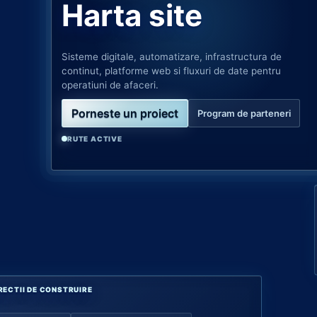
Harta site
Sisteme digitale, automatizare, infrastructura de
continut, platforme web si fluxuri de date pentru
operatiuni de afaceri.
Porneste un proiect
Program de parteneri
RUTE ACTIVE
RECTII DE CONSTRUIRE