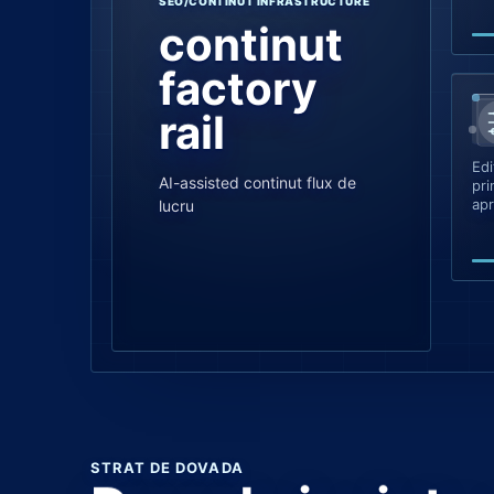
SEO/CONTINUT INFRASTRUCTURE
continut
factory
rail
Edi
AI-assisted continut flux de
pri
apr
lucru
STRAT DE DOVADA