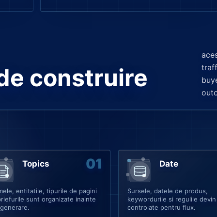
aces
traf
 de construire
buye
out
Topics
Date
ele, entitatile, tipurile de pagini
Sursele, datele de produs,
briefurile sunt organizate inainte
keywordurile si regulile devin 
 generare.
controlate pentru flux.