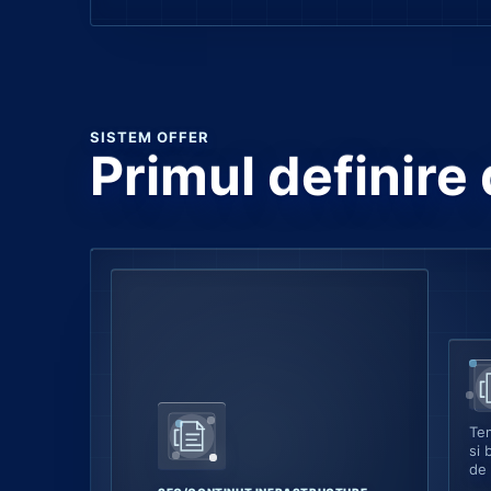
SISTEM OFFER
Primul definire
Tem
si 
de