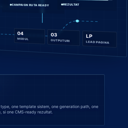
REZULTAT
CAMPAIGN RUTA READY
04
03
LP
MODUL
OUTPUTURI
LEAD PAGINA
 type, one template sistem, one generation path, one
, si one CMS-ready rezultat.