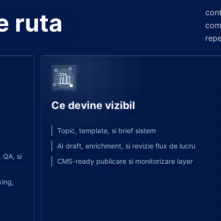
cont
e ruta
com
repe
Ce devine vizibil
Topic, template, si brief sistem
AI draft, enrichment, si revizie flux de lucru
, QA, si
CMS-ready publicare si monitorizare layer
king,