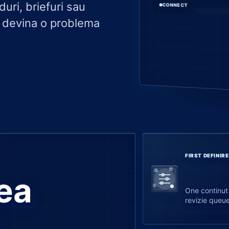
uri, briefuri sau
CONNECT
a devina o problema
FIRST DEFINIRE
ea
One continut
revizie queue