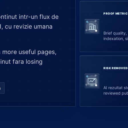
PROOF METRIC
ntinut intr-un flux de
I, cu revizie umana
Brief quality
indexation, s
 more useful pages,
inut fara losing
RISK REMOVED
AI rezultat 
a
reviewed pub