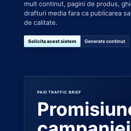
mult continut, pagini de produs, ghid
drafturi media fara ca publicarea s
de calitate.
Solicita acest sistem
Generate continut
PAID TRAFFIC BRIEF
Promisiun
campaniei