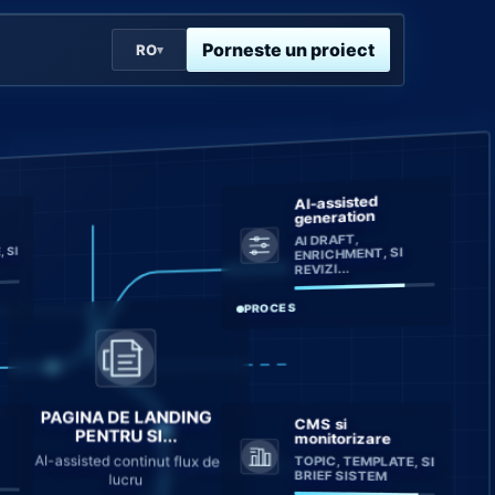
Porneste un proiect
RO
▾
AI-assisted
generation
AI DRAFT,
 SI
ENRICHMENT, SI
REVIZI...
PROCES
PAGINA DE LANDING
CMS si
PENTRU SI...
monitorizare
AI-assisted continut flux de
TOPIC, TEMPLATE, SI
BRIEF SISTEM
lucru