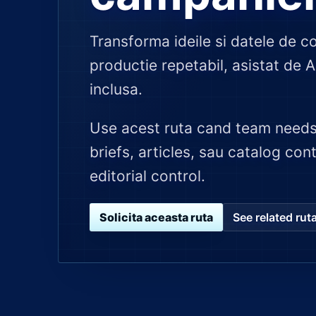
Transforma ideile si datele de co
productie repetabil, asistat de A
inclusa.
Use acest ruta cand team needs
briefs, articles, sau catalog cont
editorial control.
Solicita aceasta ruta
See related rut