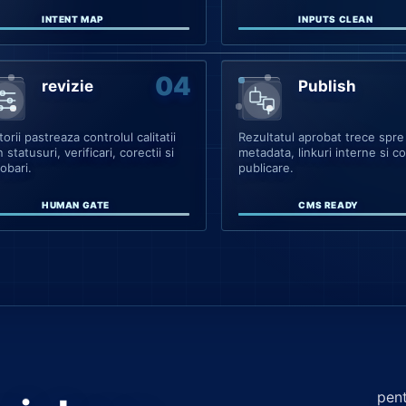
INTENT MAP
INPUTS CLEAN
revizie
Publish
torii pastreaza controlul calitatii
Rezultatul aprobat trece spr
n statusuri, verificari, corectii si
metadata, linkuri interne si c
obari.
publicare.
HUMAN GATE
CMS READY
pen