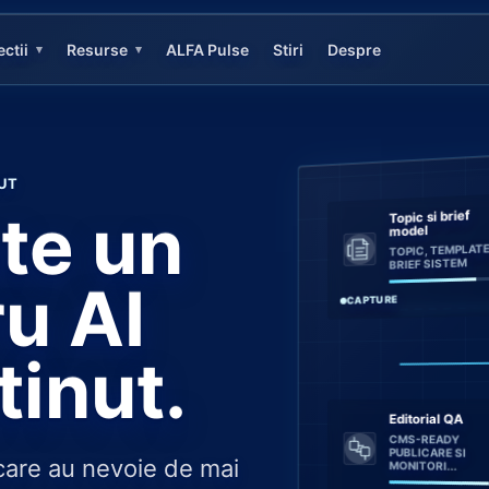
ectii
Resurse
ALFA Pulse
Stiri
Despre
▾
▾
UT
te un
Topic si brief
model
TOPIC, TEMPLATE,
BRIEF SISTEM
ru AI
CAPTURE
tinut.
Editorial QA
CMS-READY
PUBLICARE SI
care au nevoie de mai
MONITORI...