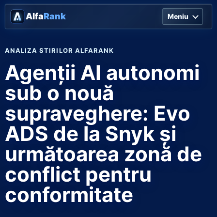
Alfa
Rank
Meniu
ANALIZA STIRILOR ALFARANK
Agenții AI autonomi
sub o nouă
supraveghere: Evo
ADS de la Snyk și
următoarea zonă de
conflict pentru
conformitate