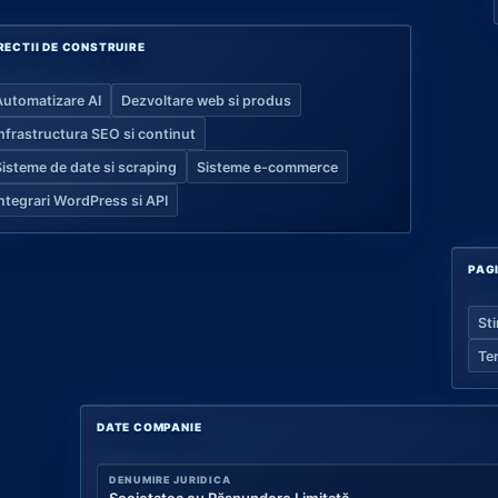
RECTII DE CONSTRUIRE
Automatizare AI
Dezvoltare web si produs
Infrastructura SEO si continut
Sisteme de date si scraping
Sisteme e-commerce
Integrari WordPress si API
PAG
Sti
Te
DATE COMPANIE
DENUMIRE JURIDICA