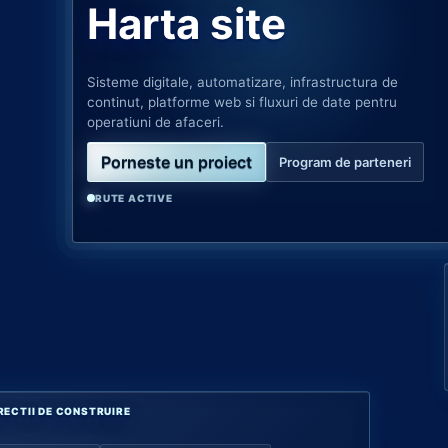
Harta site
Sisteme digitale, automatizare, infrastructura de
continut, platforme web si fluxuri de date pentru
operatiuni de afaceri.
Porneste un proiect
Program de parteneri
RUTE ACTIVE
RECTII DE CONSTRUIRE