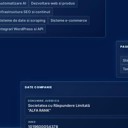
Automatizare AI
Dezvoltare web si produs
Infrastructura SEO si continut
Sisteme de date si scraping
Sisteme e-commerce
Integrari WordPress si API
PAG
Sti
Te
DATE COMPANIE
DENUMIRE JURIDICA
Societatea cu Răspundere Limitată
"ALFA RANK"
IDNO
1019600054378