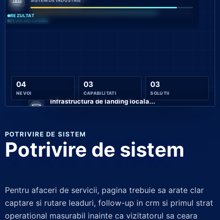
SISTEM DE INDUSTRIE
SISTEM DE INDUSTRIE
REZULTAT
FLUX DE LUCRU
04
03
03
NEVOI
CAPABILITATI
SOLUTII
Infrastructura de landing locala...
SISTEM DE INDUSTRIE
SEMNAL
POTRIVIRE DE SISTEM
Potrivire de sistem
Pentru afaceri de servicii, pagina trebuie sa arate clar
captare si rutare leaduri, follow-up in crm si primul strat
operational masurabil inainte ca vizitatorul sa ceara