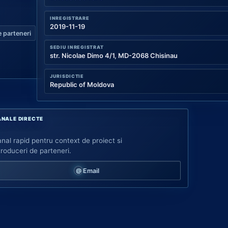
INREGISTRARE
2019-11-19
 parteneri
SEDIU INREGISTRAT
str. Nicolae Dimo 4/1, MD-2068 Chisinau
JURISDICTIE
Republic of Moldova
NALE DIRECTE
nal rapid pentru context de proiect si
troduceri de parteneri.
Email