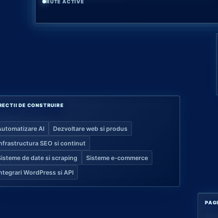
RUTE ACTIVE
RECTII DE CONSTRUIRE
Automatizare AI
Dezvoltare web si produs
Infrastructura SEO si continut
Sisteme de date si scraping
Sisteme e-commerce
Integrari WordPress si API
PAG