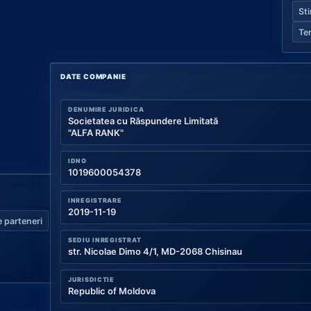
Sti
Te
DATE COMPANIE
DENUMIRE JURIDICA
Societatea cu Răspundere Limitată
"ALFA RANK"
IDNO
1019600054378
INREGISTRARE
2019-11-19
 parteneri
SEDIU INREGISTRAT
str. Nicolae Dimo 4/1, MD-2068 Chisinau
JURISDICTIE
Republic of Moldova